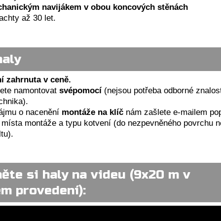
chanickým navijákem v obou koncových stěnách
achty až 30 let.
haly
í zahrnuta v ceně.
žete namontovat
svépomocí
(nejsou potřeba odborné znalost
chnika).
zájmu o nacenění
montáže na klíč
nám zašlete e-mailem po
 místa montáže a typu kotvení (do nezpevněného povrchu n
tu).
ěte si haly na videu (9x20 m v
m provedení):