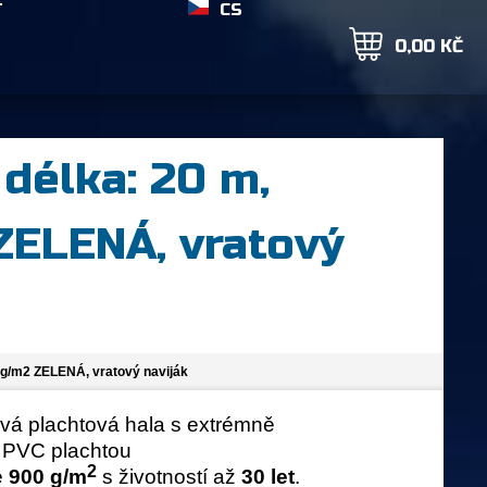
T
CS
0,00 KČ
 délka: 20 m,
ELENÁ, vratový
0 g/m2 ZELENÁ, vratový naviják
vá plachtová hala s extrémně
 PVC plachtou
2
e
900 g/m
s životností až
30 let
.