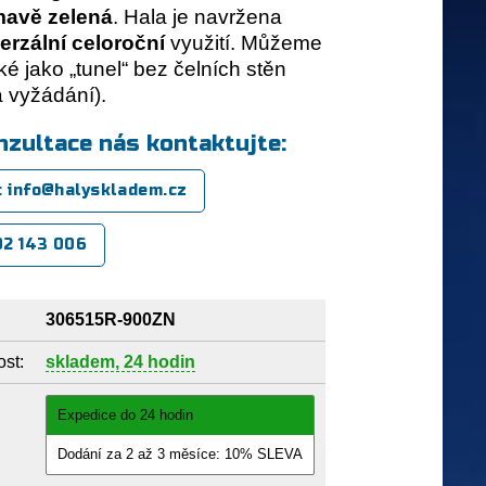
mavě zelená
.
Hala je navržena
erzální celoroční
využití. Můžeme
ké jako „tunel“ bez čelních stěn
 vyžádání).
nzultace nás kontaktujte:
: info@halyskladem.cz
602 143 006
306515R-900ZN
st:
skladem, 24 hodin