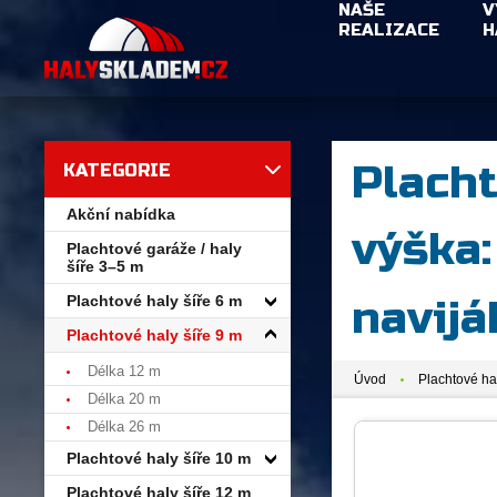
NAŠE
V
REALIZACE
H
Placht
KATEGORIE
Akční nabídka
výška:
Plachtové garáže / haly
šíře 3–5 m
Plachtové haly šíře 6 m
navijá
Plachtové haly šíře 9 m
Délka 12 m
Úvod
Plachtové ha
Délka 20 m
Délka 26 m
Plachtové haly šíře 10 m
Plachtové haly šíře 12 m