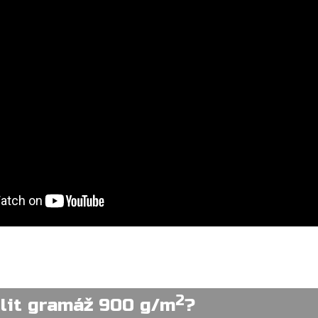
2
lit gramáž 900 g/m
?