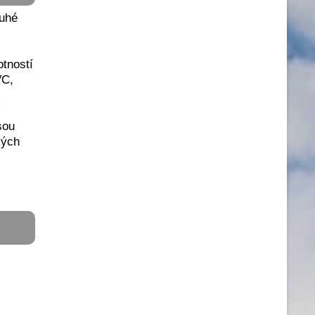
ouhé
otností
VC,
V
sou
kých