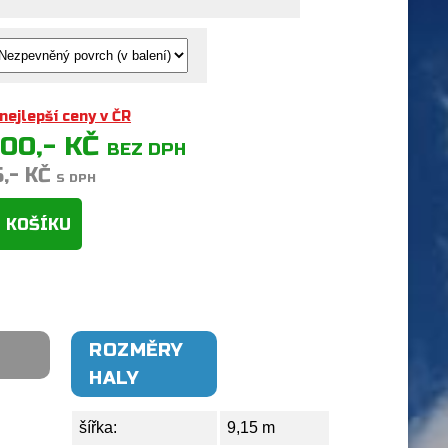
nejlepší ceny v ČR
500,- KČ
BEZ DPH
5,- KČ
S DPH
 KOŠÍKU
ROZMĚRY
HALY
šířka:
9,15 m