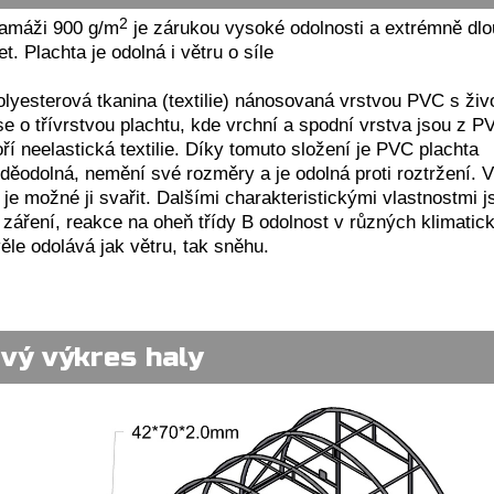
2
ramáži 900 g/m
je zárukou vysoké odolnosti a extrémně dl
let. Plachta je odolná i větru o síle
olyesterová tkanina (textilie) nánosovaná vrstvou PVC s živ
se o třívrstvou plachtu, kde vrchní a spodní vrstva jsou z P
oří neelastická textilie. Díky tomuto složení je PVC plachta
ěodolná, nemění své rozměry a je odolná proti roztržení. 
 je možné ji svařit. Dalšími charakteristickými vlastnostmi j
 záření, reakce na oheň třídy B odolnost v různých klimatic
le odolává jak větru, tak sněhu.
vý výkres haly