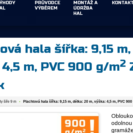
ÝHODY
PRŮVODCE
MONTÁŽ A
KONTAK
AL
VÝBĚREM
ÚDRŽBA
HAL
ová hala šířka: 9,15 m,
2
 4,5 m, PVC 900 g/m
Z
k
ly šíře 9 m
Plachtová hala šířka: 9,15 m, délka: 20 m, výška: 4,5 m, PVC 90
Oblouko
odolnou
gramáž