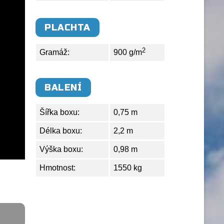
PLACHTA
2
Gramáž:
900 g/m
BALENÍ
Šířka boxu:
0,75 m
Délka boxu:
2,2 m
Výška boxu:
0,98 m
Hmotnost:
1550 kg