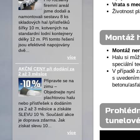
Vrata s me
firemní areál
Životnost pl
jsme dodali a
namontovali sestavu 8 ks
skladových hal /přístřešků
šířky 10 m, kotvených na
standardní lodní kontejnery
Montáž 
délky 12 m. Při tomto řešení
jsou efektivně napojovány
Montáž nen
dvě...
Halu si mů
více
speciální te
AKČNÍ CENY při dodání za
V případě 
2 až 3 měsíce
s uvedením
Připravte se na
betonu/asfal
zimu –
Objednejte nyní
plachtovou halu
nebo přístřešek s dodáním
Prohlédn
za 2 až 3 měsíce a získáte
SLEVU 10 %. Součástí akce
tunelové
je doprava zdarma. Jak
získat slevu 10...
více