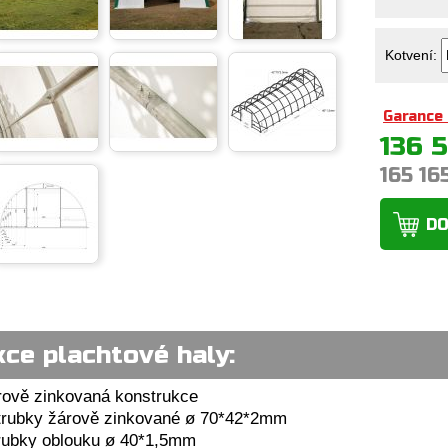
Kotvení:
Garance 
136 
165 16
DO
ce plachtové haly:
rově zinkovaná konstrukce
trubky žárově zinkované ø 70*42*2mm
trubky oblouku ø 40*1,5mm