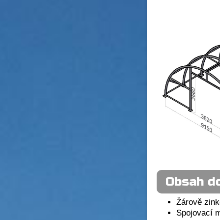
Obsah d
Žárově zin
Spojovací m