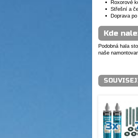
Roxorové k
Střešní a če
Doprava p
Kde nal
Podobná hala sto
naše namontovan
SOUVISEJ