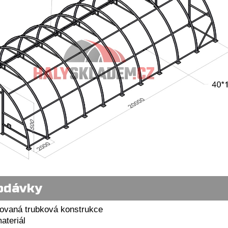
odávky
kovaná trubková konstrukce
ateriál