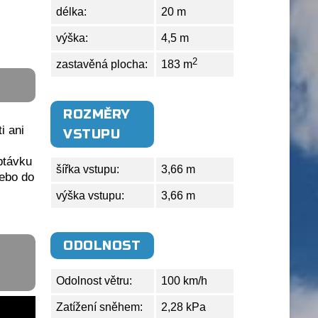
délka:
20 m
výška:
4,5 m
2
zastavěná plocha:
183 m
ROZMĚRY
i ani
VSTUPU
ptávku
šířka vstupu:
3,66 m
ebo do
výška vstupu:
3,66 m
ODOLNOST
Odolnost větru:
100 km/h
Zatížení sněhem:
2,28 kPa