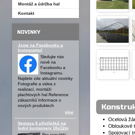
Montáž a údržba hal
Kontakt
NOVINKY
Jsme na Facebooku a
Instagramu!
Sledujte nás
nově na
Facebooku a
Instagramu.
Najdete zde aktuální novinky
Fotografie a videa z
realizací, montáží
plachtových hal Reference
zákazníků Informace o
Konstruk
nových produktech
více
Ocelová žá
Sestava 8 přístřešků na
Obloukové 
lodní kontejnery 10x12m
Spojovací 
Pro rozsáhlý