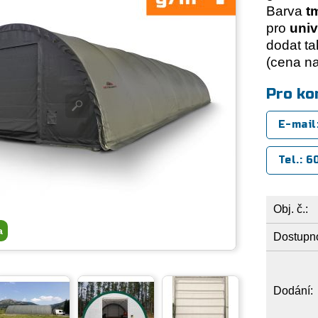
Barva
t
pro
univ
dodat ta
(cena na
Pro ko
E-mail
Tel.: 
Obj. č.:
a
Dostupno
Dodání: