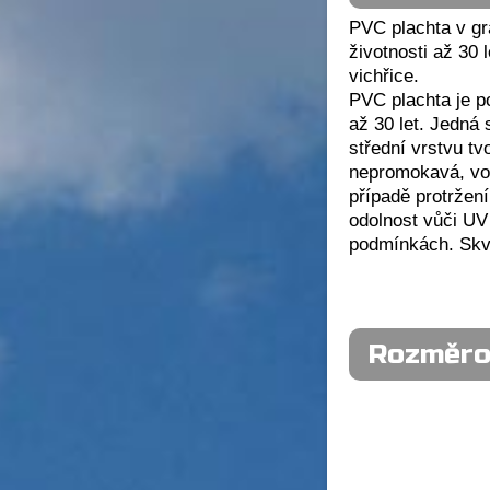
PVC plachta v g
životnosti až 30 
vichřice.
PVC plachta je p
až 30 let. Jedná 
střední vrstvu tv
nepromokavá, vod
případě protržení
odolnost vůči UV
podmínkách. Skvě
Rozměro