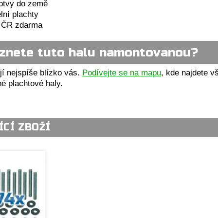
otvy do země
lní plachty
o ČR zdarma
eznete tuto halu namontovanou?
jí nejspíše blízko vás.
Podívejte se na mapu
, kde najdete 
é plachtové haly.
ÍCÍ ZBOŽÍ