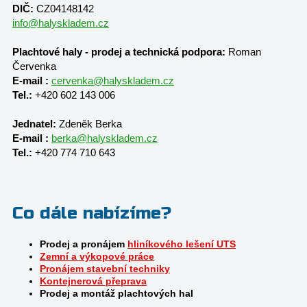
DIČ:
CZ04148142
info@halyskladem.cz
Plachtové haly - prodej a technická podpora:
Roman
Červenka
E-mail :
cervenka@halyskladem.cz
Tel.:
+420 602 143 006
Jednatel:
Zdeněk Berka
E-mail :
berka@halyskladem.cz
Tel.:
+420 774 710 643
Co dále nabízíme?
Prodej a pronájem
hliníkového lešení UTS
Zemní a výkopové práce
Pronájem stavební techniky
Kontejnerová přeprava
Prodej a montáž plachtových hal