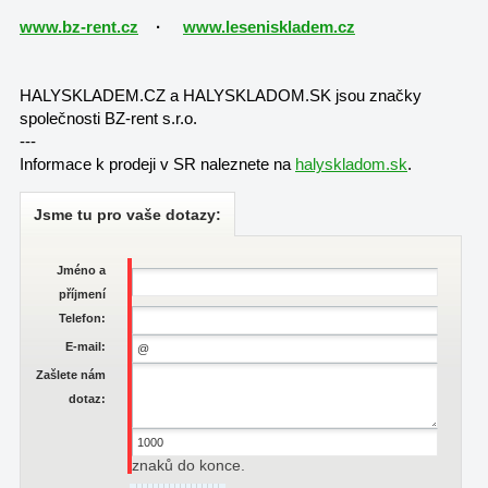
www.bz-rent.cz
·
www.leseniskladem.cz
HALYSKLADEM.CZ a HALYSKLADOM.SK jsou značky
společnosti BZ-rent s.r.o.
---
Informace k prodeji v SR naleznete na
halyskladom.sk
.
Jsme tu pro vaše dotazy:
Jméno a
příjmení
Telefon:
E-mail:
Zašlete nám
dotaz:
znaků do konce.