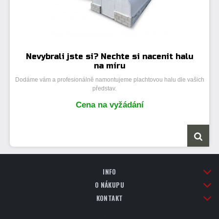
Nevybrali jste si? Nechte si nacenit halu
na míru
Dodáme vám a profesionálně namontujeme plachtovou halu dle vašich
představ.
INFO
O NÁKUPU
KONTAKT