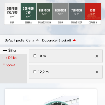
Seřadit podle:
Cena
Doporučené pořadí
⟷ Šířka
10 m
(1)
⟼ Délka
⤒ Výška
12,2 m
(1)