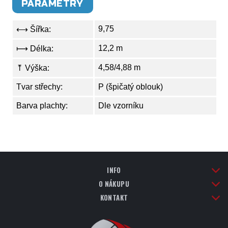
PARAMETRY
9,75
⟷ Šířka:
12,2 m
⟼ Délka:
4,58/4,88 m
⤒ Výška:
Tvar střechy:
P (špičatý oblouk)
Barva plachty:
Dle vzorníku
INFO
O NÁKUPU
KONTAKT