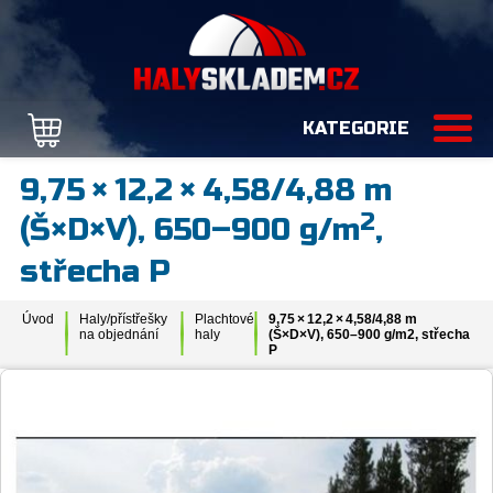
KATEGORIE
9,75 × 12,2 × 4,58/4,88 m
2
(Š×D×V), 650–900 g/m
,
střecha P
Úvod
Haly/přístřešky
Plachtové
9,75 × 12,2 × 4,58/4,88 m
na objednání
haly
(Š×D×V), 650–900 g/m2, střecha
P